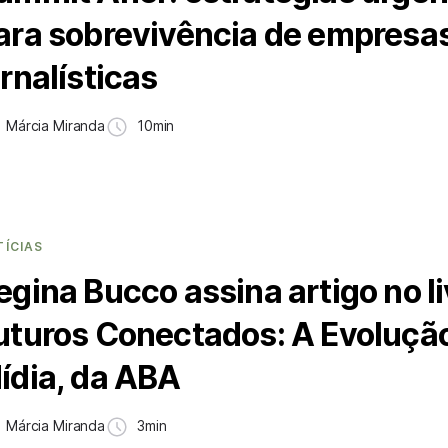
ara sobrevivência de empresa
ornalísticas
Márcia Miranda
10min
TÍCIAS
egina Bucco assina artigo no li
uturos Conectados: A Evoluçã
ídia, da ABA
Márcia Miranda
3min