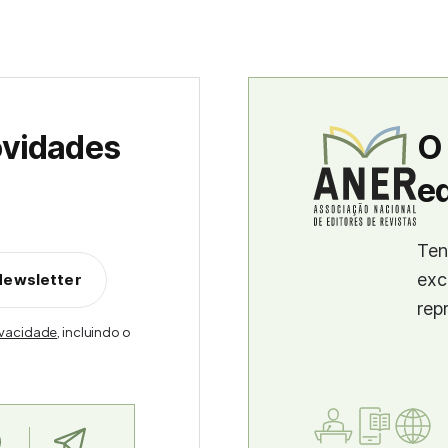
ovidades
O
ed
Ten
exc
Newsletter
rep
rivacidade
, incluindo o