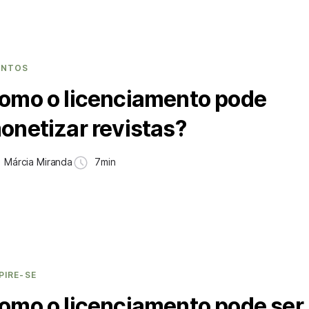
ENTOS
omo o licenciamento pode
onetizar revistas?
Márcia Miranda
7min
PIRE-SE
omo o licenciamento pode ser ú