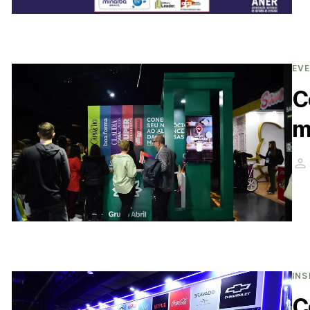
EV
C
m
INS
C