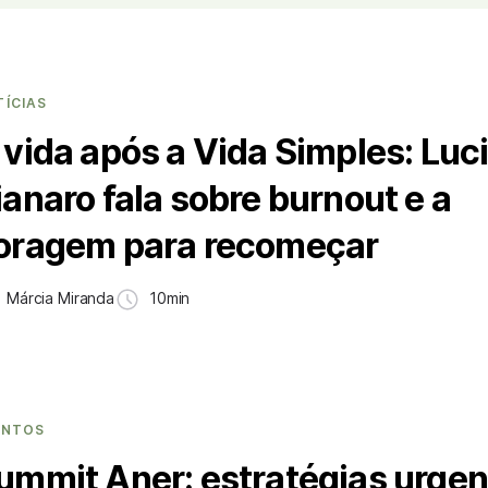
TÍCIAS
 vida após a Vida Simples: Luc
ianaro fala sobre burnout e a
oragem para recomeçar
Márcia Miranda
10min
ENTOS
ummit Aner: estratégias urge