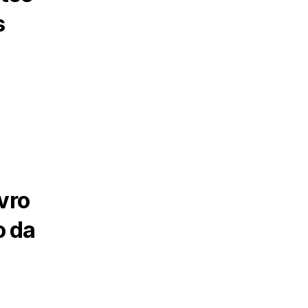
s
vro
o da