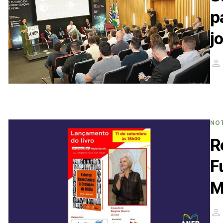
p
j
NO
R
F
M