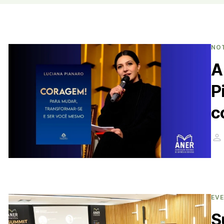
NO
A
P
c
EV
S