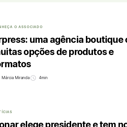
NHEÇA O ASSOCIADO
rpress: uma agência boutique
uitas opções de produtos e
ormatos
Márcia Miranda
4min
TÍCIAS
onar elege presidente e tem n