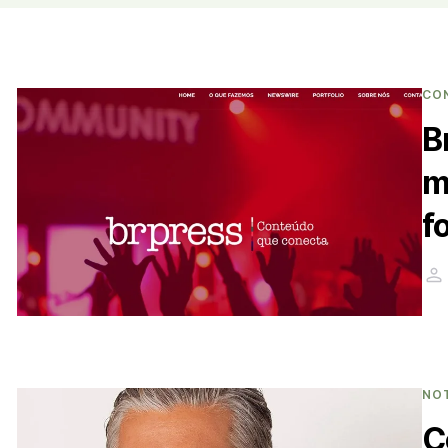
CO
B
m
f
NO
C