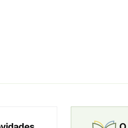
ovidades
O