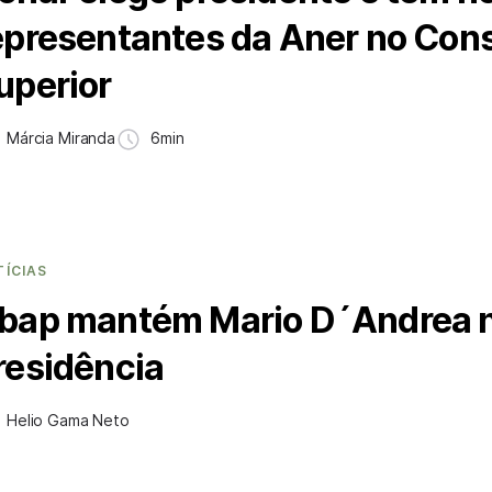
epresentantes da Aner no Con
uperior
Márcia Miranda
6min
TÍCIAS
bap mantém Mario D´Andrea 
residência
Helio Gama Neto