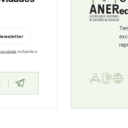
ed
Ten
exc
Newsletter
rep
rivacidade
, incluindo o