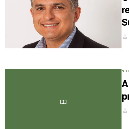
r
S
NO
A
p