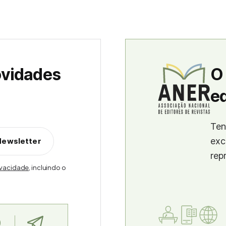
ovidades
O
ed
Ten
exc
Newsletter
rep
rivacidade
, incluindo o