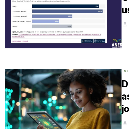
u
EV
D
a
j