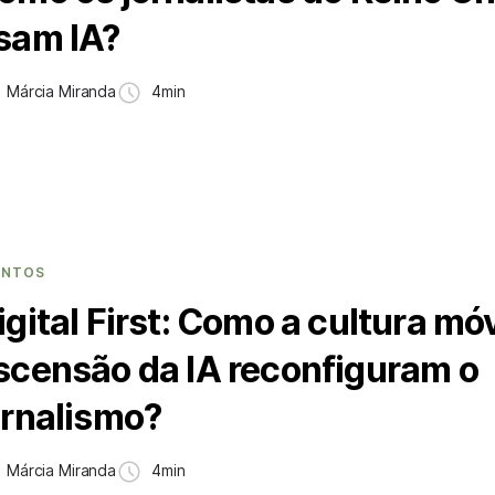
sam IA?
Márcia Miranda
4min
ENTOS
igital First: Como a cultura móv
scensão da IA reconfiguram o
ornalismo?
Márcia Miranda
4min