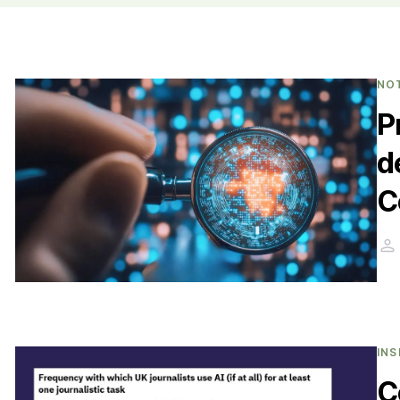
NO
P
d
C
INS
C