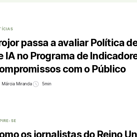
TÍCIAS
rojor passa a avaliar Política d
e IA no Programa de Indicador
ompromissos com o Público
Márcia Miranda
5min
PIRE-SE
omo os jornalistas do Reino Un