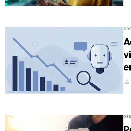
AD
A
v
e
DE
P