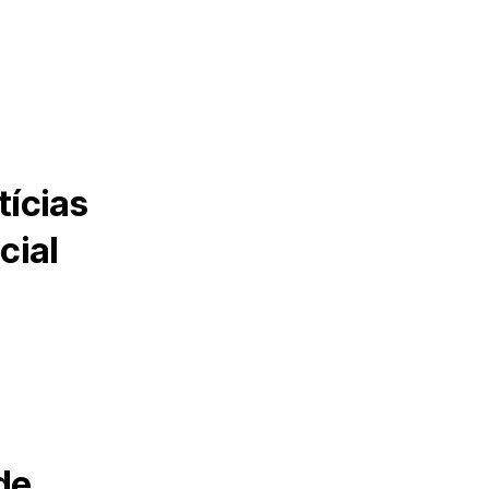
tícias
cial
de