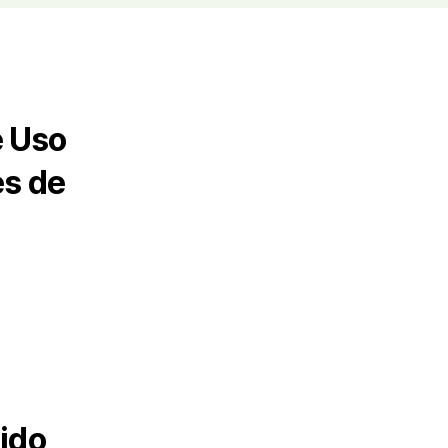
e Uso
es de
ido