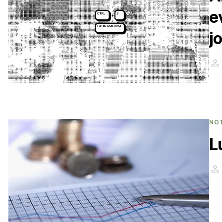
e
j
NO
L