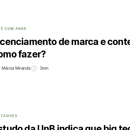
FÉ COM ANER
icenciamento de marca e cont
omo fazer?
Márcia Miranda
3min
STAQUES
studo da UnB indica que big te