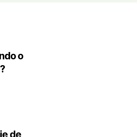
ando o
a?
ie de