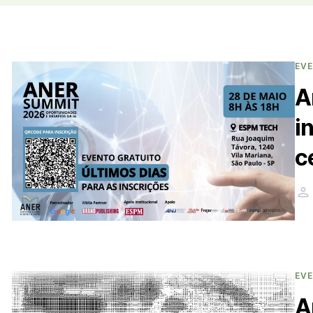
EV
A
i
c
EV
A