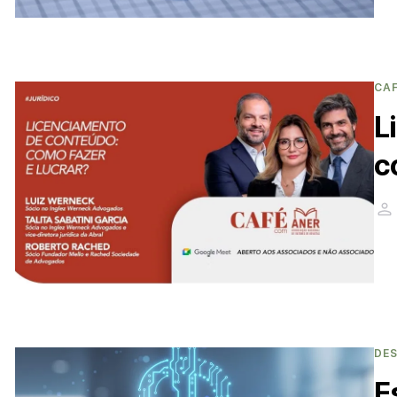
CA
L
c
DE
E