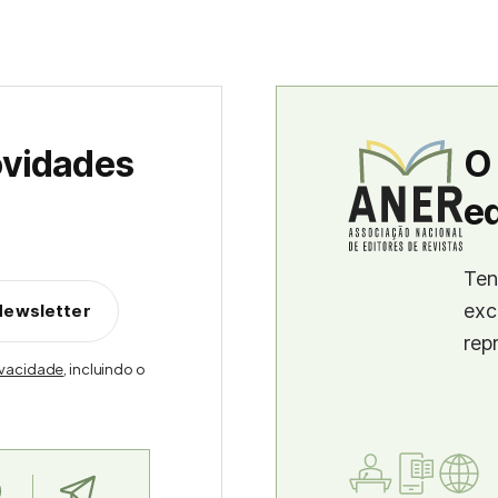
ovidades
O
ed
Ten
exc
Newsletter
rep
rivacidade
, incluindo o