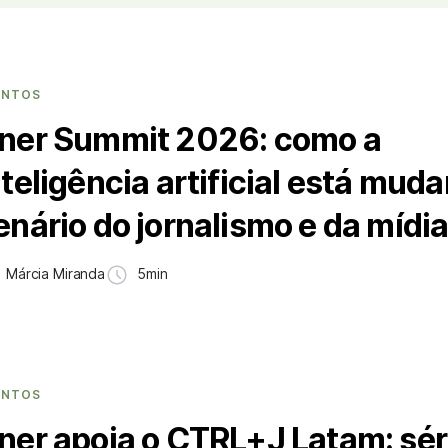
ENTOS
ner Summit 2026: como a
nteligência artificial está mud
enário do jornalismo e da mídi
Márcia Miranda
5min
ENTOS
ner apoia o CTRL+J Latam: sér