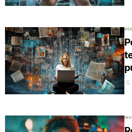
DE
P
t
p
INS
R