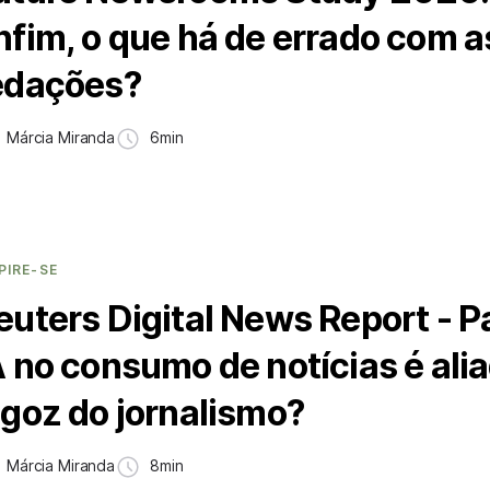
nfim, o que há de errado com a
edações?
Márcia Miranda
6min
PIRE-SE
euters Digital News Report - Pa
A no consumo de notícias é ali
lgoz do jornalismo?
Márcia Miranda
8min