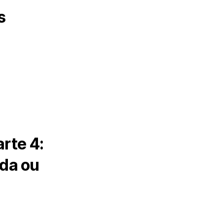
s
rte 4:
ada ou