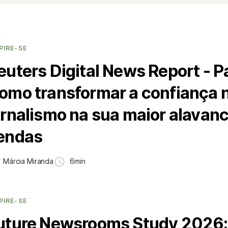
PIRE-SE
euters Digital News Report - Pa
omo transformar a confiança 
ornalismo na sua maior alavan
endas
Márcia Miranda
6min
PIRE-SE
uture Newsrooms Study 2026: