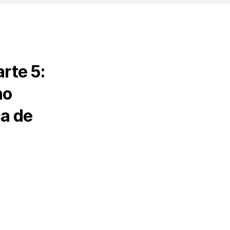
rte 5:
no
ca de