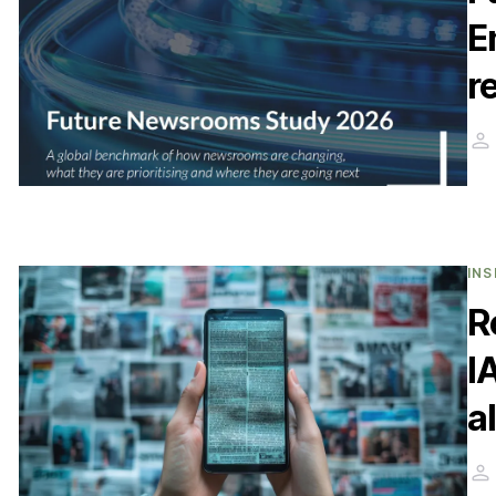
E
r
INS
R
I
a