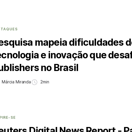
STAQUES
esquisa mapeia dificuldades d
ecnologia e inovação que desa
ublishers no Brasil
Márcia Miranda
2min
PIRE-SE
euters Digital News Report - Pa