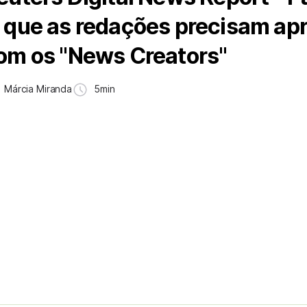
 que as redações precisam ap
om os "News Creators"
Márcia Miranda
5min