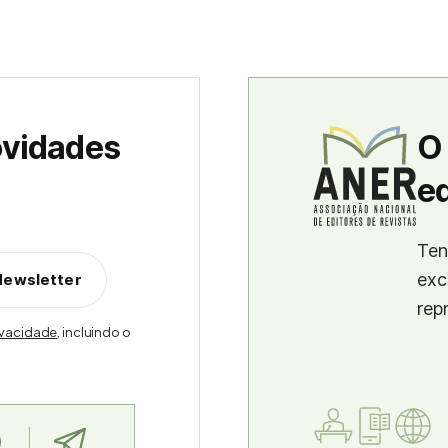
ovidades
O
ed
Ten
exc
Newsletter
rep
rivacidade
, incluindo o