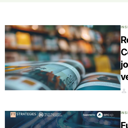
INS
R
C
j
v
INS
F