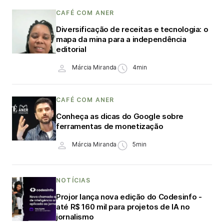
CAFÉ COM ANER
Diversificação de receitas e tecnologia: o
mapa da mina para a independência
editorial
Márcia Miranda
4min
CAFÉ COM ANER
Conheça as dicas do Google sobre
ferramentas de monetização
Márcia Miranda
5min
NOTÍCIAS
Projor lança nova edição do Codesinfo -
até R$ 160 mil para projetos de IA no
jornalismo