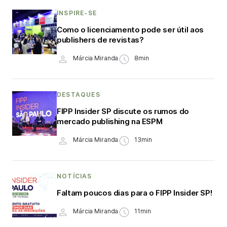
INSPIRE-SE
Como o licenciamento pode ser útil aos
publishers de revistas?
Márcia Miranda
8min
DESTAQUES
FIPP Insider SP discute os rumos do
mercado publishing na ESPM
Márcia Miranda
13min
NOTÍCIAS
Faltam poucos dias para o FIPP Insider SP!
Márcia Miranda
11min