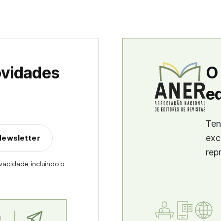
ovidades
O
ed
Ten
exc
Newsletter
rep
rivacidade
, incluindo o