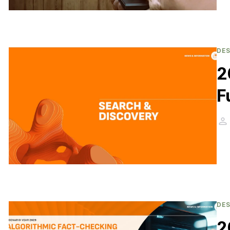
DE
2
F
DE
2