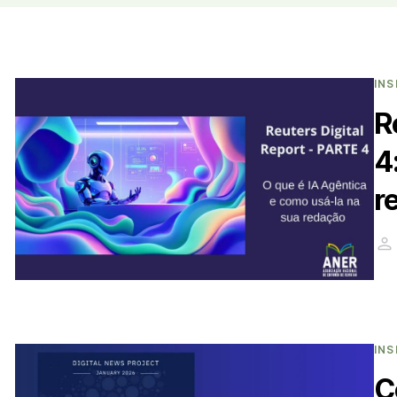
INS
R
4
r
INS
C