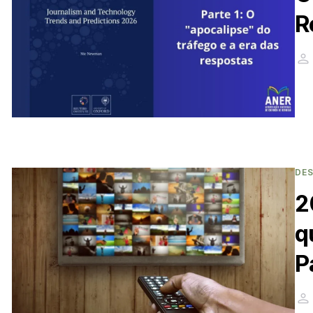
R
DE
2
q
P