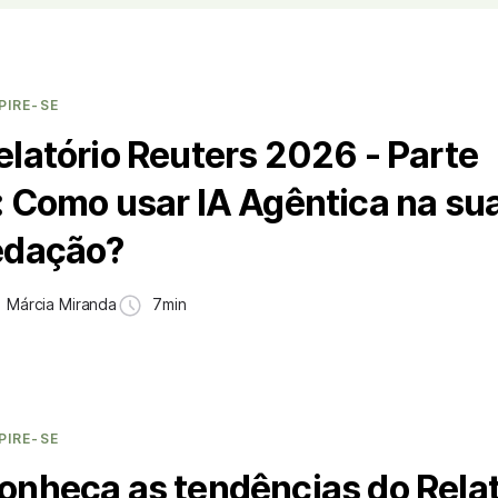
PIRE-SE
elatório Reuters 2026 - Parte
: Como usar IA Agêntica na su
edação?
Márcia Miranda
7min
PIRE-SE
onheça as tendências do Relat